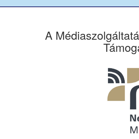
A Médiaszolgáltat
Támoga