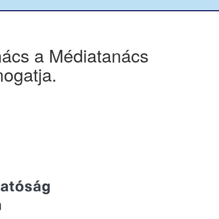
nács a Médiatanács
ogatja.