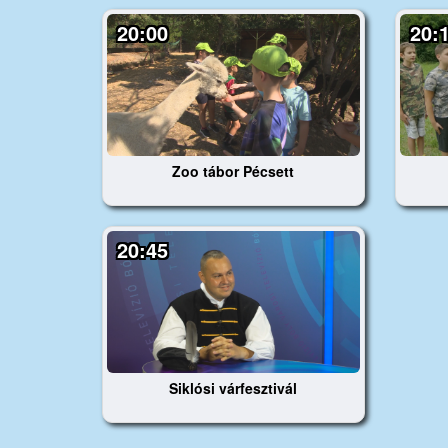
20:00
20:
Zoo tábor Pécsett
20:45
Siklósi várfesztivál