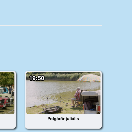
19:50
Polgárőr juliális