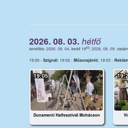
2026. 08. 03.
hétfő
00
ismétlés:
2026. 08. 04.
kedd 19
;
2026. 08. 09.
vasár
19:00 -
Szignál
; 19:02 -
Műsorajánló
; 19:03 -
Reklá
19:05
19:
Dunamenti Halfesztivál Mohácson
V