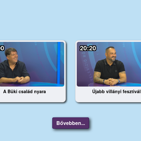
00
20:20
A Büki család nyara
Újabb villányi fesztivál
Bővebben...