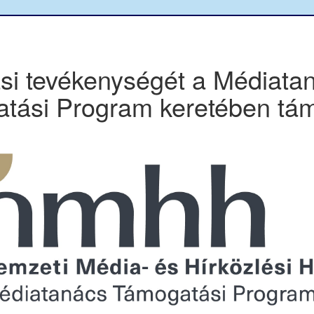
ási tevékenységét a Médiata
tási Program keretében tám