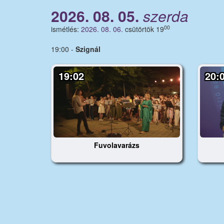
2026. 08. 05.
szerda
00
ismétlés:
2026. 08. 06.
csütörtök 19
19:00 -
Szignál
19:02
20:
Fuvolavarázs