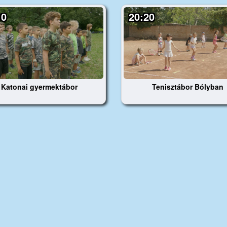
10
20:20
Katonai gyermektábor
Tenisztábor Bólyban