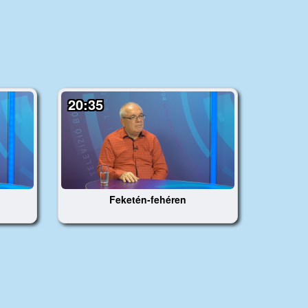
20:35
Feketén-fehéren