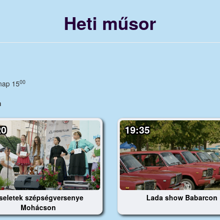
Heti műsor
00
nap 15
m
20
19:35
iseletek szépségversenye
Lada show Babarcon
Mohácson