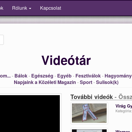
ok
Rólunk
Kapcsolat
Videótár
om...
-
Bálok
-
Egészség
-
Egyéb
-
Fesztiválok
-
Hagyomány
Napjaink a Közéleti Magazin
-
Sport
-
Sulisok(k)
További videók
- Össz
Virág G
Kategória
Werner 