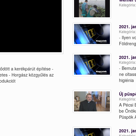
Kategória
2021. ja
Kategória
- Ilyen v
Földren
2021. ja
Kategória
- Bemuta
ődött a kerékpárút építése -
ne oltass
etes - Horgász közgyűlés az
higiénia
odukciót
Új püsp
Kategória
A Pécsi 
be Önökn
Püspök A
2021. ja
Kategória