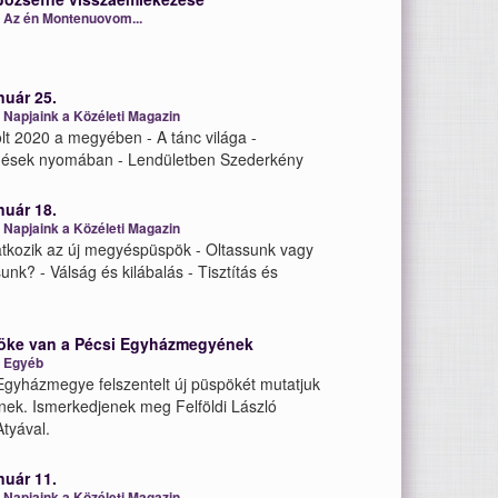
:
Az én Montenuovom...
nuár 25.
:
Napjaink a Közéleti Magazin
olt 2020 a megyében - A tánc világa -
gések nyomában - Lendületben Szederkény
nuár 18.
:
Napjaink a Közéleti Magazin
tkozik az új megyéspüspök - Oltassunk vagy
unk? - Válság és kilábalás - Tisztítás és
öke van a Pécsi Egyházmegyének
:
Egyéb
Egyházmegye felszentelt új püspökét mutatjuk
ek. Ismerkedjenek meg Felföldi László
tyával.
nuár 11.
:
Napjaink a Közéleti Magazin