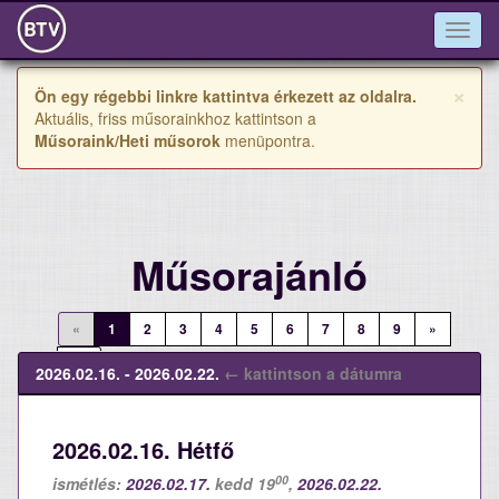
Togg
navig
×
Ön egy régebbi linkre kattintva érkezett az oldalra.
Aktuális, friss műsorainkhoz kattintson a
Műsoraink/Heti műsorok
menüpontra.
Műsorajánló
«
1
2
3
4
5
6
7
8
9
»
»»
2026.02.16. - 2026.02.22.
← kattintson a dátumra
2026.02.16. Hétfő
00
ismétlés:
2026.02.17.
kedd 19
,
2026.02.22.