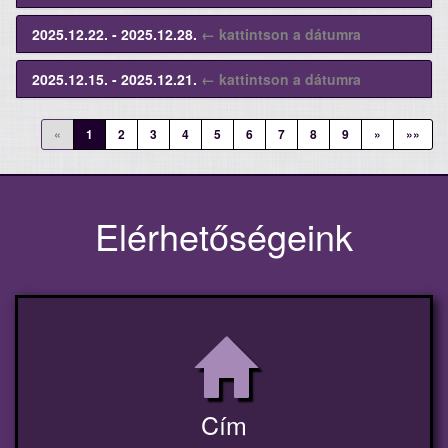
2025.12.22. - 2025.12.28.
← kattintson a dátumra
2025.12.15. - 2025.12.21.
← kattintson a dátumra
«
1
2
3
4
5
6
7
8
9
»
»»
Elérhetőségeink
Cím