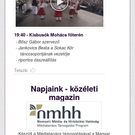
19:40 - Kisbusók Mohács főterén
- Bősz Gábor szervező
- Jankovics Beáta a Sokac Kör
tánccsoportjának vezetője
- riportos összeállítás
Tetszik:
Napjaink - közéleti
magazin
Készült a Médiatanács támogatásával a Magyar