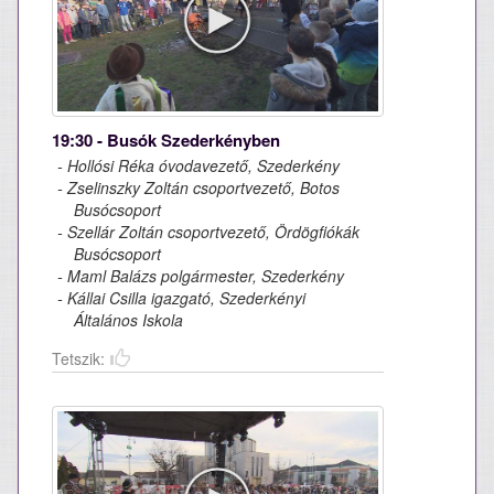
19:30 - Busók Szederkényben
- Hollósi Réka óvodavezető, Szederkény
- Zselinszky Zoltán csoportvezető, Botos
Busócsoport
- Szellár Zoltán csoportvezető, Ördögfiókák
Busócsoport
- Maml Balázs polgármester, Szederkény
- Kállai Csilla igazgató, Szederkényi
Általános Iskola
Tetszik: