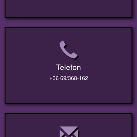
Telefon
+36 69/368-162